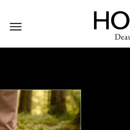
HO
Deau