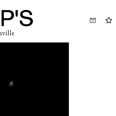
P'S
ville
8