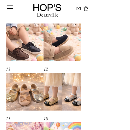
HOP'S
Deauville
13
12
11
10