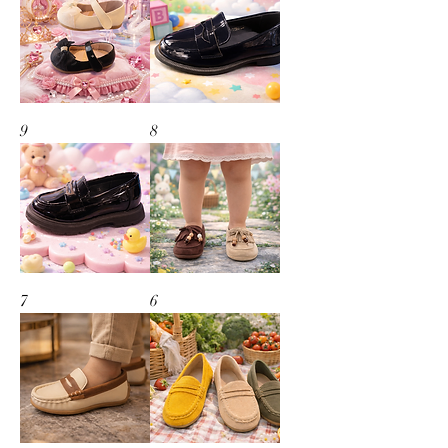
9
8
7
6