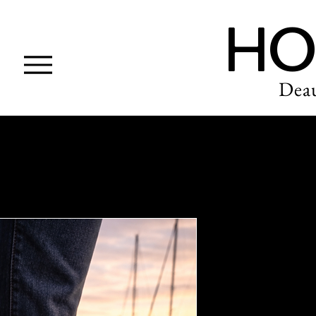
HO
Deau