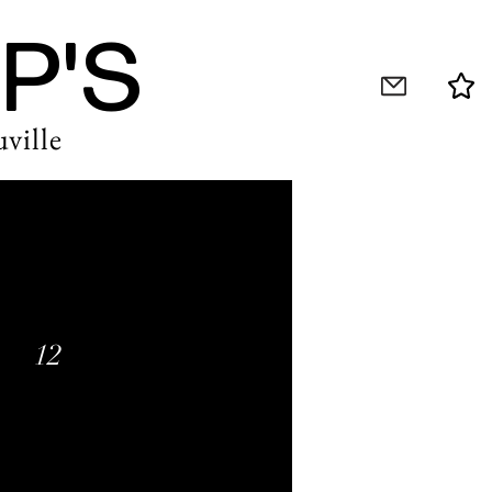
P'S
ville
12