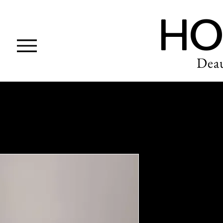
HO
Deau