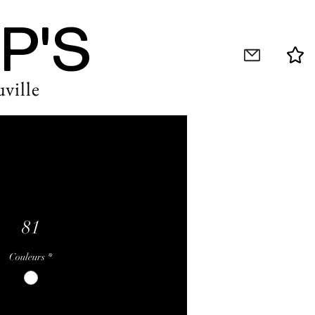
P'S
ville
81
Couleurs
*