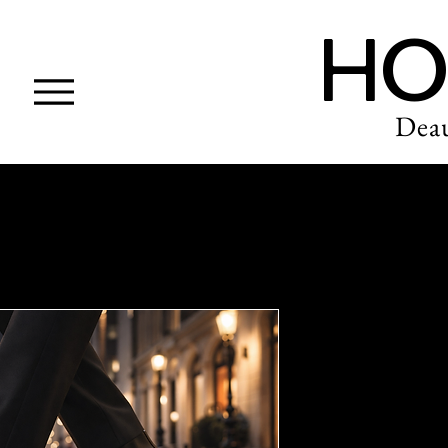
HO
Deau