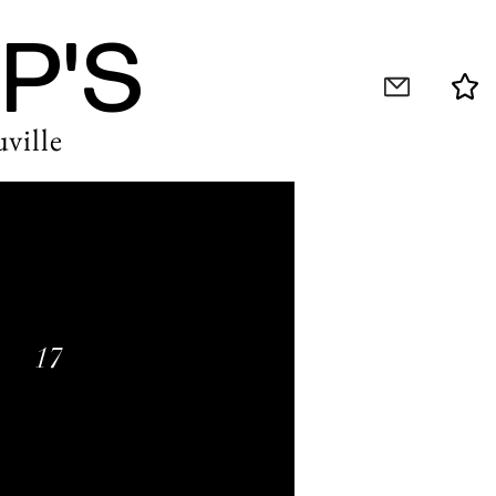
P'S
ville
17