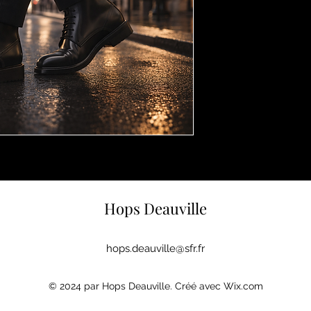
Hops Deauville
hops.deauville@sfr.fr
© 2024 par Hops Deauville. Créé avec Wix.com