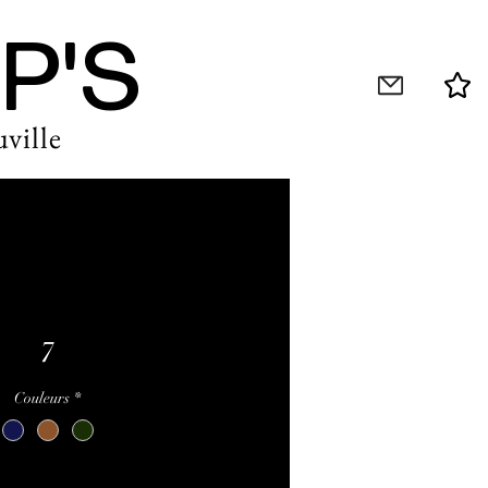
P'S
ville
7
Couleurs
*