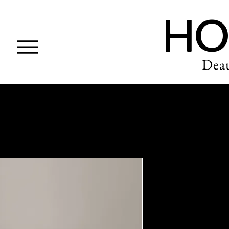
HO
Deau