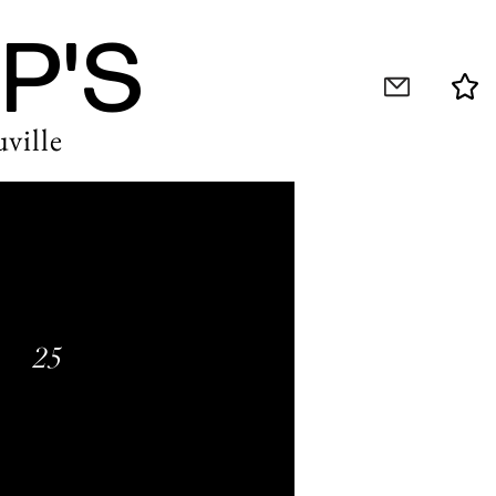
P'S
ville
25