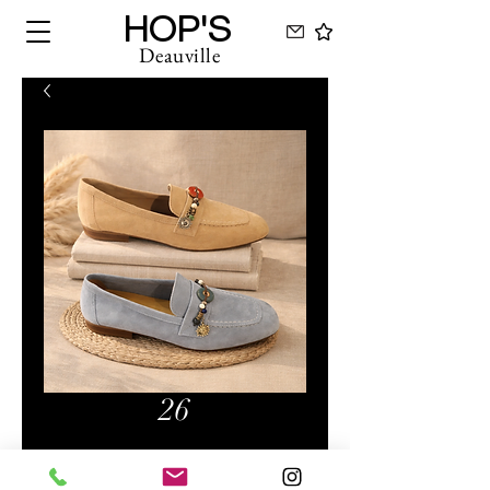
HOP'S
Deauville
26