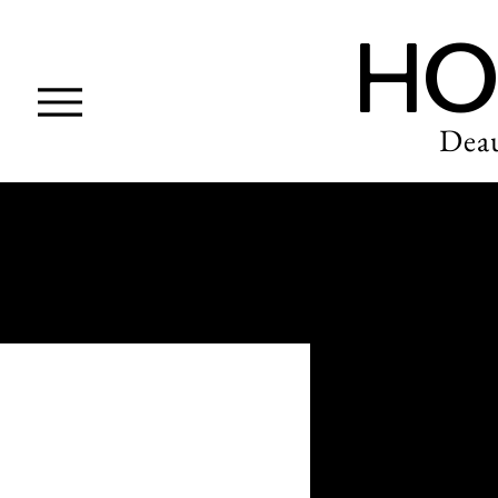
HO
Deau