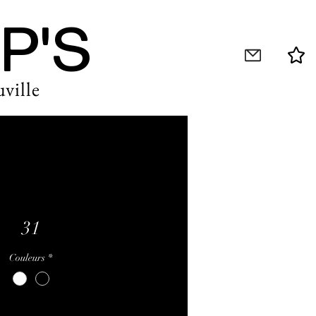
P'S
ville
31
Couleurs
*