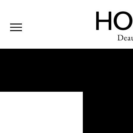
HO
Deau