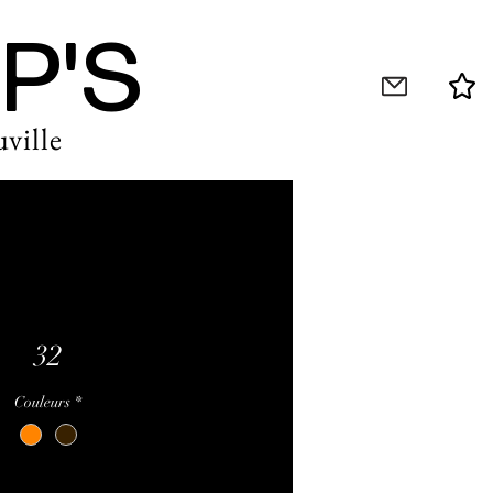
P'S
ville
32
Couleurs
*