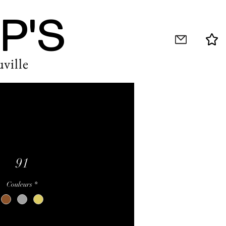
P'S
ville
91
Couleurs
*