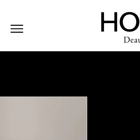
HO
Deau