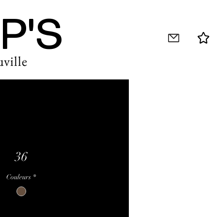
P'S
ville
36
Couleurs
*