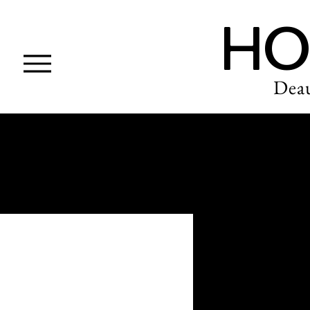
HO
Deau