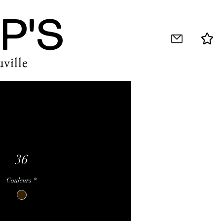
P'S
ville
36
Couleurs
*