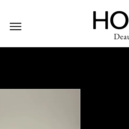
HO
Deau