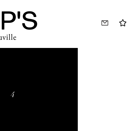
P'S
ville
4