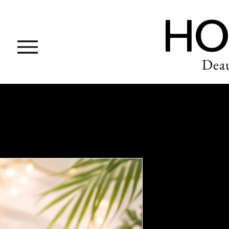
HO
Deau