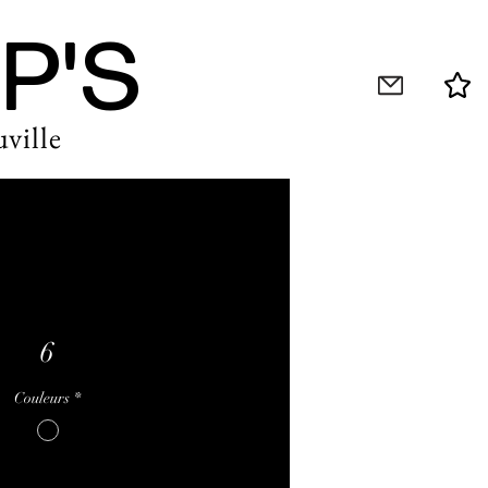
P'S
ville
6
Couleurs
*