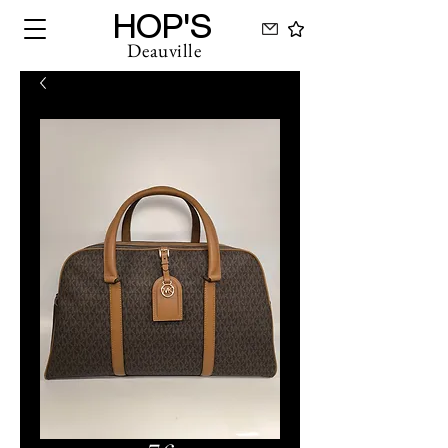
HOP'S
Deauville