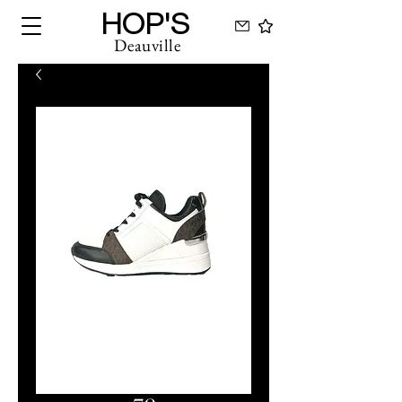
HOP'S
Deauville