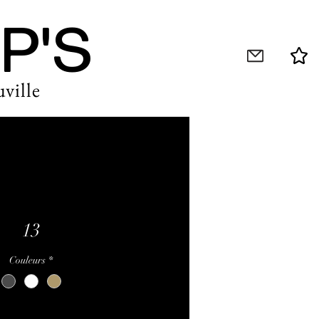
P'S
ville
13
Couleurs
*