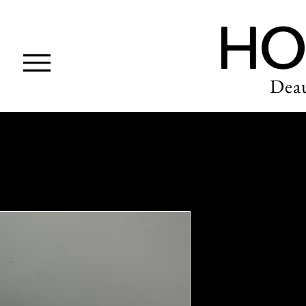
HO
Deau