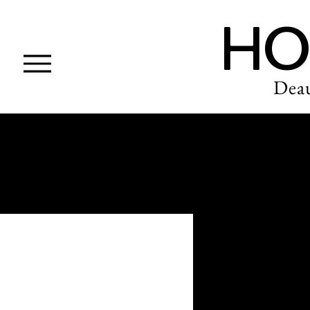
HO
Deau