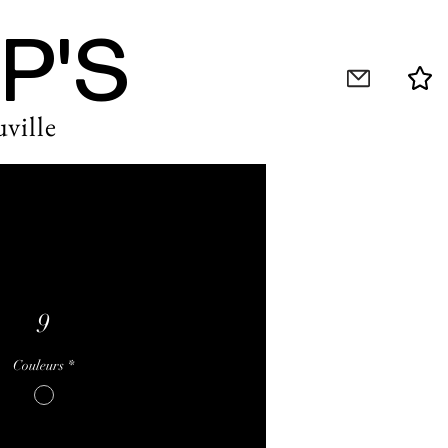
P'S
ville
9
Couleurs
*